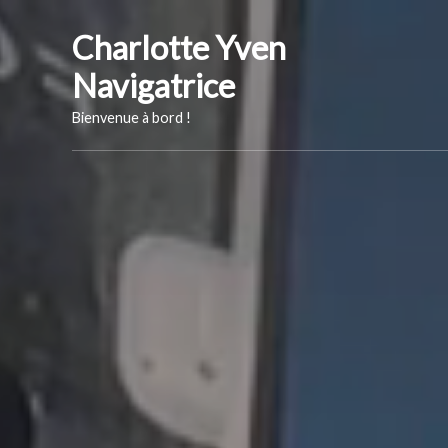
Skip
Charlotte Yven
to
content
Navigatrice
Bienvenue à bord !