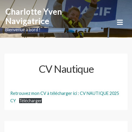
Skip
Charlotte Yven
to
Navigatrice
content
Bienvenue à bord !
CV Nautique
Retrouvez mon CV à télécharger ici : CV NAUTIQUE 2025
CY
Télécharger