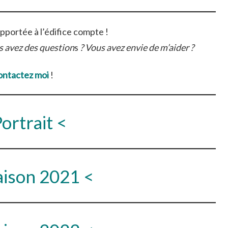
pportée à l’édifice compte !
 avez des question
s
? Vous avez envie de m’aider ?
ontactez moi
!
Portrait <
aison 2021 <